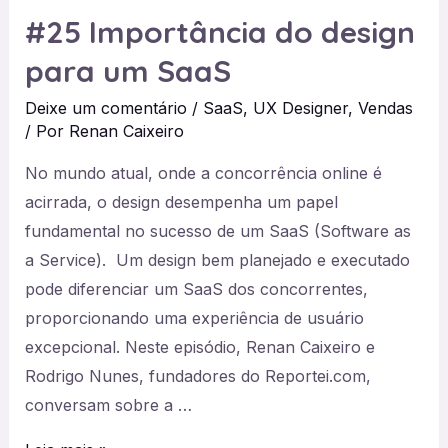
que
#25 Importância do design
acontece
para um SaaS
após
a
Deixe um comentário
/
SaaS
,
UX Designer
,
Vendas
venda
/ Por
Renan Caixeiro
de
No mundo atual, onde a concorrência online é
um
acirrada, o design desempenha um papel
SaaS?
fundamental no sucesso de um SaaS (Software as
Com
a Service). Um design bem planejado e executado
Luís
pode diferenciar um SaaS dos concorrentes,
Lourenço,
proporcionando uma experiência de usuário
do
excepcional. Neste episódio, Renan Caixeiro e
RD
Rodrigo Nunes, fundadores do ⁠⁠Reportei.com,⁠⁠
Station
conversam sobre a …
CRM