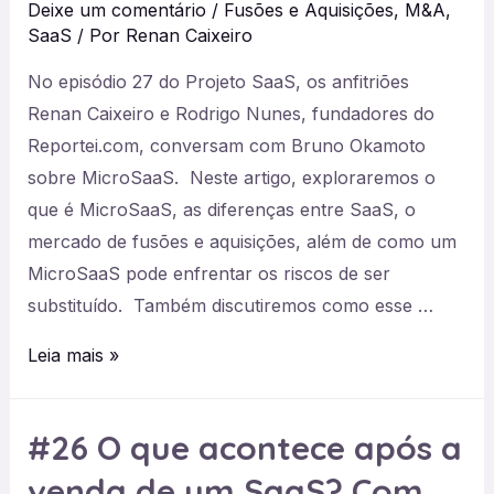
Deixe um comentário
/
Fusões e Aquisições
,
M&A
,
Além
SaaS
/ Por
Renan Caixeiro
do
No episódio 27 do Projeto SaaS, os anfitriões
SaaS
Renan Caixeiro e Rodrigo Nunes, fundadores do
Reportei.com, conversam com Bruno Okamoto
sobre MicroSaaS. Neste artigo, exploraremos o
que é MicroSaaS, as diferenças entre SaaS, o
mercado de fusões e aquisições, além de como um
MicroSaaS pode enfrentar os riscos de ser
substituído. Também discutiremos como esse …
#27
Leia mais »
–
O
#26 O que acontece após a
que
venda de um SaaS? Com
é