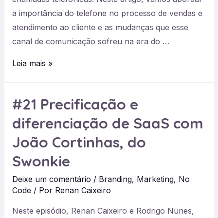
a importância do telefone no processo de vendas e
atendimento ao cliente e as mudanças que esse
canal de comunicação sofreu na era do …
#22
Leia mais »
Telefone
como
#21 Precificação e
canal
diferenciação de SaaS com
de
vendas
João Cortinhas, do
e
Swonkie
atendimento
para
Deixe um comentário
/
Branding
,
Marketing
,
No
SaaS
Code
/ Por
Renan Caixeiro
Neste episódio, Renan Caixeiro e Rodrigo Nunes,