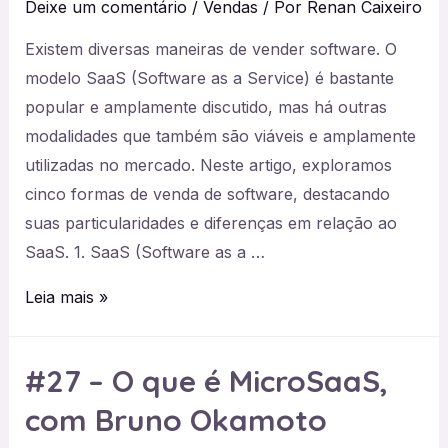
Deixe um comentário
/
Vendas
/ Por
Renan Caixeiro
Existem diversas maneiras de vender software. O
modelo SaaS (Software as a Service) é bastante
popular e amplamente discutido, mas há outras
modalidades que também são viáveis e amplamente
utilizadas no mercado. Neste artigo, exploramos
cinco formas de venda de software, destacando
suas particularidades e diferenças em relação ao
SaaS. 1. SaaS (Software as a …
5
Leia mais »
Modelos
de
#27 – O que é MicroSaaS,
Venda
com Bruno Okamoto
de
Software: