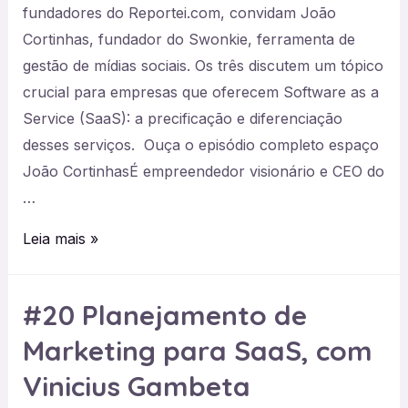
fundadores do Reportei.com, convidam João
Cortinhas, fundador do Swonkie, ferramenta de
gestão de mídias sociais. Os três discutem um tópico
crucial para empresas que oferecem Software as a
Service (SaaS): a precificação e diferenciação
desses serviços. Ouça o episódio completo espaço
João CortinhasÉ empreendedor visionário e CEO do
…
#21
Leia mais »
Precificação
e
#20 Planejamento de
diferenciação
Marketing para SaaS, com
de
SaaS
Vinicius Gambeta
com