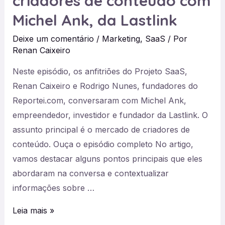
criadores de conteúdo com
SaaS,
Michel Ank, da Lastlink
com
Deixe um comentário
/
Marketing
,
SaaS
/ Por
Vinicius
Renan Caixeiro
Gambeta
Neste episódio, os anfitriões do Projeto SaaS,
Renan Caixeiro e Rodrigo Nunes, fundadores do
Reportei.com, conversaram com Michel Ank,
empreendedor, investidor e fundador da Lastlink. O
assunto principal é o mercado de criadores de
conteúdo. Ouça o episódio completo No artigo,
vamos destacar alguns pontos principais que eles
abordaram na conversa e contextualizar
informações sobre …
#19
Leia mais »
O