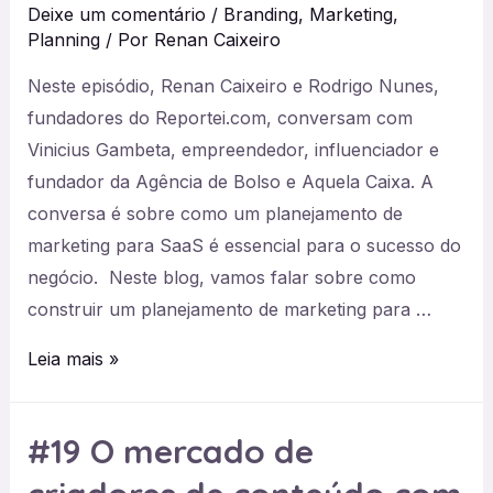
Deixe um comentário
/
Branding
,
Marketing
,
João
Planning
/ Por
Renan Caixeiro
Cortinhas,
do
Neste episódio, Renan Caixeiro e Rodrigo Nunes,
Swonkie
fundadores do Reportei.com, conversam com
Vinicius Gambeta, empreendedor, influenciador e
fundador da Agência de Bolso e Aquela Caixa. A
conversa é sobre como um planejamento de
marketing para SaaS é essencial para o sucesso do
negócio. Neste blog, vamos falar sobre como
construir um planejamento de marketing para …
#20
Leia mais »
Planejamento
de
#19 O mercado de
Marketing
para