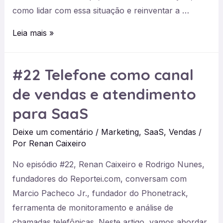
como lidar com essa situação e reinventar a …
#23
Leia mais »
e
#24
#22 Telefone como canal
–
de vendas e atendimento
O
fim
para SaaS
da
Deixe um comentário
/
Marketing
,
SaaS
,
Vendas
/
Pingback,
Por
Renan Caixeiro
com
Matt
No episódio #22, Renan Caixeiro e Rodrigo Nunes,
Montenegro
fundadores do Reportei.com, conversam com
Marcio Pacheco Jr., fundador do Phonetrack,
ferramenta de monitoramento e análise de
chamadas telefônicas. Neste artigo, vamos abordar