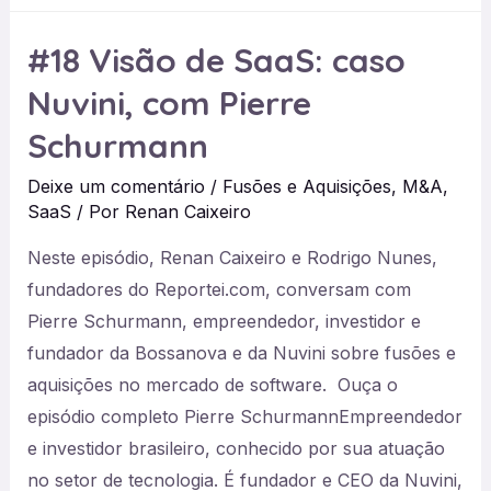
mercado
#18 Visão de SaaS: caso
de
Nuvini, com Pierre
criadores
de
Schurmann
conteúdo
Deixe um comentário
/
Fusões e Aquisições
,
M&A
,
com
SaaS
/ Por
Renan Caixeiro
Michel
Ank,
Neste episódio, Renan Caixeiro e Rodrigo Nunes,
da
fundadores do Reportei.com, conversam com
Lastlink
Pierre Schurmann, empreendedor, investidor e
fundador da Bossanova e da Nuvini sobre fusões e
aquisições no mercado de software. Ouça o
episódio completo Pierre SchurmannEmpreendedor
e investidor brasileiro, conhecido por sua atuação
no setor de tecnologia. É fundador e CEO da Nuvini,