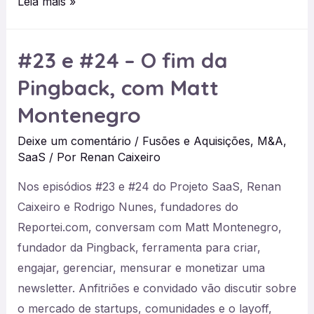
#25
Leia mais »
Importância
do
#23 e #24 – O fim da
design
Pingback, com Matt
para
um
Montenegro
SaaS
Deixe um comentário
/
Fusões e Aquisições
,
M&A
,
SaaS
/ Por
Renan Caixeiro
Nos episódios #23 e #24 do Projeto SaaS, Renan
Caixeiro e Rodrigo Nunes, fundadores do
⁠Reportei.com⁠, conversam com Matt Montenegro,
fundador da Pingback, ferramenta para criar,
engajar, gerenciar, mensurar e monetizar uma
newsletter. Anfitriões e convidado vão discutir sobre
o mercado de startups, comunidades e o layoff,