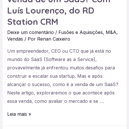
MicroSaaS,
Luís Lourenço, do RD
com
Station CRM
Bruno
Okamoto
Deixe um comentário
/
Fusões e Aquisições
,
M&A
,
Vendas
/ Por
Renan Caixeiro
Um empreendedor, CEO ou CTO que já está no
mundo do SaaS (Software as a Service),
provavelmente já enfrentou muitos desafios para
construir e escalar sua startup. Mas e após
alcançar o sucesso, como é a venda de um SaaS?
Neste artigo, exploraremos o que acontece após
essa venda, como avaliar o mercado e se …
#26
Leia mais »
O