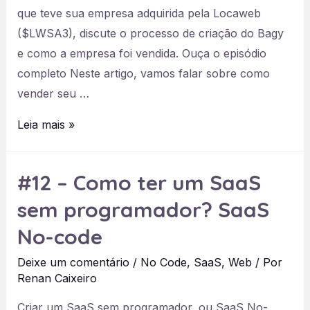
que teve sua empresa adquirida pela Locaweb
($LWSA3), discute o processo de criação do Bagy
e como a empresa foi vendida. Ouça o episódio
completo Neste artigo, vamos falar sobre como
vender seu …
#17
Leia mais »
Vivendo
um
#12 – Como ter um SaaS
M&A:
sem programador? SaaS
como
é
No-code
vender
Deixe um comentário
/
No Code
,
SaaS
,
Web
/ Por
seu
Renan Caixeiro
SaaS?
Criar um SaaS sem programador, ou SaaS No-