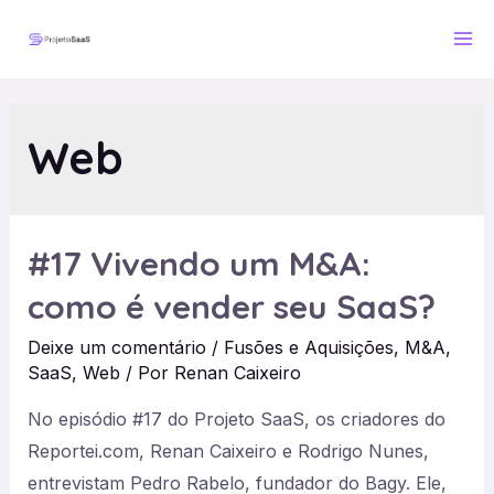
Ir
para
Ma
o
Me
conteúdo
Web
#17 Vivendo um M&A:
como é vender seu SaaS?
Deixe um comentário
/
Fusões e Aquisições
,
M&A
,
SaaS
,
Web
/ Por
Renan Caixeiro
No episódio #17 do Projeto SaaS, os criadores do
Reportei.com, Renan Caixeiro e Rodrigo Nunes,
entrevistam Pedro Rabelo, fundador do Bagy. Ele,