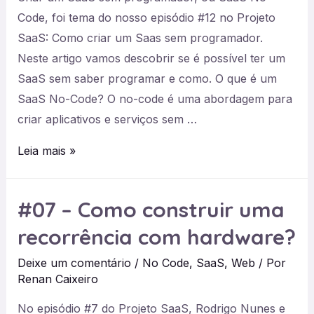
Code, foi tema do nosso episódio #12 no Projeto
SaaS: Como criar um Saas sem programador.
Neste artigo vamos descobrir se é possível ter um
SaaS sem saber programar e como. O que é um
SaaS No-Code? O no-code é uma abordagem para
criar aplicativos e serviços sem …
#12
Leia mais »
–
Como
#07 – Como construir uma
ter
recorrência com hardware?
um
SaaS
Deixe um comentário
/
No Code
,
SaaS
,
Web
/ Por
sem
Renan Caixeiro
programador?
No episódio #7 do Projeto SaaS, Rodrigo Nunes e
SaaS