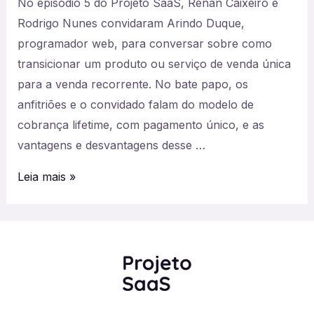
No episódio 5 do Projeto SaaS, Renan Caixeiro e
Rodrigo Nunes convidaram Arindo Duque,
programador web, para conversar sobre como
transicionar um produto ou serviço de venda única
para a venda recorrente. No bate papo, os
anfitriões e o convidado falam do modelo de
cobrança lifetime, com pagamento único, e as
vantagens e desvantagens desse …
#05
Leia mais »
–
SaaS:
como
migrar
da
venda