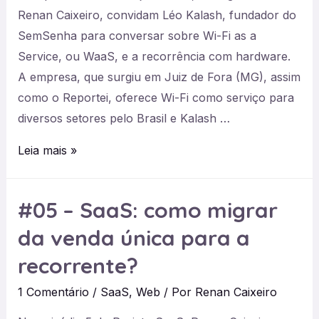
Renan Caixeiro, convidam Léo Kalash, fundador do
No-
SemSenha para conversar sobre Wi-Fi as a
code
Service, ou WaaS, e a recorrência com hardware.
A empresa, que surgiu em Juiz de Fora (MG), assim
como o Reportei, oferece Wi-Fi como serviço para
diversos setores pelo Brasil e Kalash …
#07
Leia mais »
–
Como
#05 – SaaS: como migrar
construir
da venda única para a
uma
recorrência
recorrente?
com
1 Comentário
/
SaaS
,
Web
/ Por
Renan Caixeiro
hardware?