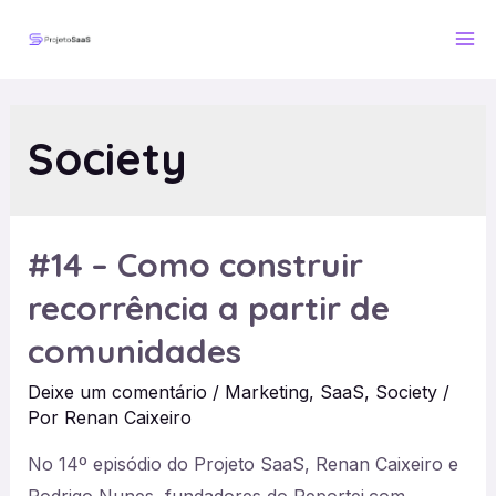
Ir
para
Ma
o
Me
conteúdo
Society
#14 – Como construir
recorrência a partir de
comunidades
Deixe um comentário
/
Marketing
,
SaaS
,
Society
/
Por
Renan Caixeiro
No 14º episódio do Projeto SaaS, Renan Caixeiro e
Rodrigo Nunes, fundadores do Reportei.com,