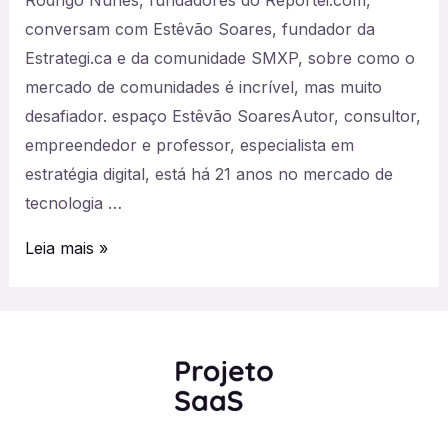
conversam com Estêvão Soares, fundador da
Estrategi.ca e da comunidade SMXP, sobre como o
mercado de comunidades é incrível, mas muito
desafiador. espaço Estêvão SoaresAutor, consultor,
empreendedor e professor, especialista em
estratégia digital, está há 21 anos no mercado de
tecnologia …
#14
Leia mais »
–
Como
construir
recorrência
a
partir